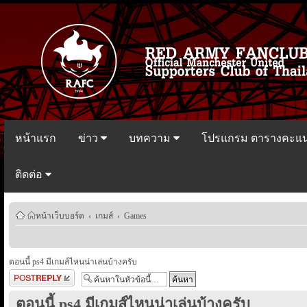
หน้าแรก
ข่าว
บทความ
โปรแกรม ตารางคะแ
ติดต่อ
หน้าเว็บบอร์ด
‹
เกมส์
‹
Games
ตอนนี้ ps4 มีเกมส์ไหนน่าเล่นบ้างครับ
ตอบกระทู้
ตอนนี้ ps4 มีเกมส์ไหนน่าเล่นบ้างครับ