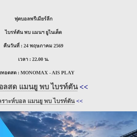
ฟุตบอลพรีเมียร์ลีก
ไบรท์ตัน พบ แมนฯ ยูไนเต็ด
คืนวันที่ : 24 พฤษภาคม 2569
เวลา : 22.00 น.
ายทอดสด : MONOMAX - AIS PLAY
อลสด แมนยู พบ ไบรท์ตัน
<<
เคราะห์บอล แมนยู พบ ไบรท์ตัน
<<