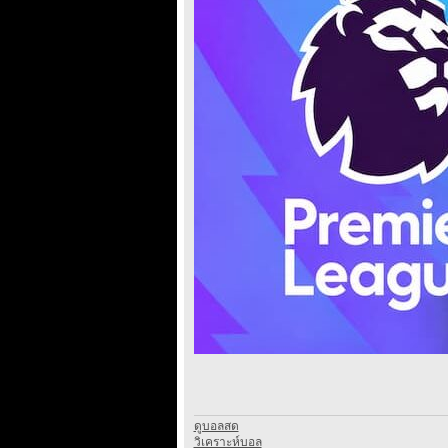
ดูบอลสด
วิเคราะห์บอล