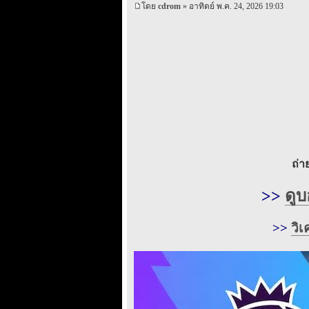
โดย
cdrom
» อาทิตย์ พ.ค. 24, 2026 19:03
ถ่
>>
ดูบ
>>
วิ