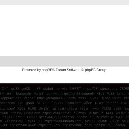
Powered by
phpBB
® Forum Software © phpBB Group.
OK9
go88
go88
qq88
ufabet
sunwin
SHBET
https://789winco.com/
789B
 ทางเข้า
bongdalu
Fun88
bomwin
https://fun88.support/
F168
W88
tải gam
s://gg88vn.net/
vaobet
https://keonhacai95.com/
cm88
CM88
febet
rik vip
keo
8viet.com/
ok9
go88
SHBET
Fun888
Fly88.com
สล็อต
RR88
taladball แทง
45.cn.com/
F168
F168
SHBET
ทดลองเล่นสล็อต
สล็อต
rikvip
MM88
sc88
ne
ew88
https://789bets.biz/
https://xx88.center/
Sunwin
tải hitclub
M88
xôi lạc
new88
cm88
ON68
https://ok8386.finance/
https://jun88.co.com/
NEW88
s
8
keo nha cai
CM88
S8
https://fly88888888.com/
MM88
MM88
78win
new
PG88
https://fly88.deal/
https://rr88.cz/
https://xx88k1.com/
https://mm88.center/