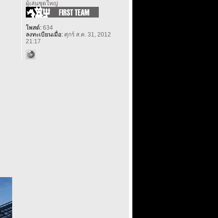
ผู้เล่นชุดใหญ่
โพสต์:
634
ลงทะเบียนเมื่อ:
ศุกร์ ส.ค. 31, 2012
21:17