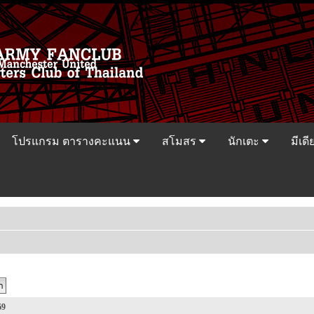
โปรแกรม ตารางคะแนน
สโมสร
นักเตะ
มีเดี
69