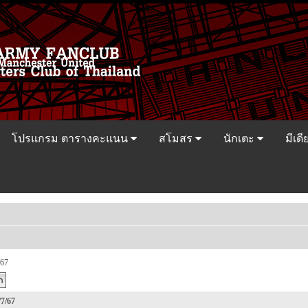
โปรแกรม ตารางคะแนน
สโมสร
นักเตะ
มีเดี
/67
/7/67