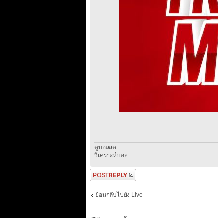
ดูบอลสด
วิเคราะห์บอล
ตอบกระทู้
ย้อนกลับไปยัง Live