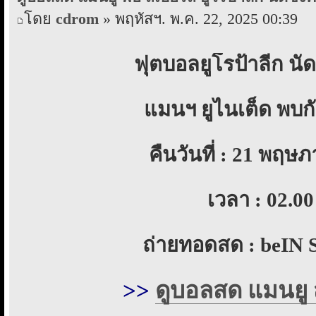
โดย
cdrom
» พฤหัสฯ. พ.ค. 22, 2025 00:39
ฟุตบอลยูโรป้าลีก นั
แมนฯ ยูไนเต็ด พบกั
คืนวันที่ : 21 พฤษ
เวลา : 02.00
ถ่ายทอดสด : beIN
>>
ดูบอลสด แมนยู 