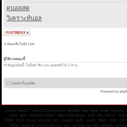
ดูบอลสด
วิเคราะห์บอล
ตอบกระทู้
ย้อนกลับไปยัง Live
ผู้ใช้งานขณะนี้
่กำลังดูบอร์ดนี้: ไม่มีสมาชิก และ บุคคลทั่วไป 1 ท่าน
หน้าเว็บบอร์ด
Powered by
php
sunwin
SHBET
https://789winco.com/
NEW88
ok9
fly88
cm88
b52club
F168
W88
tải game haywin
https://sc88.group/
f168
kèo nhà cái
Tỷ lệ 
CM88
febet
rik vip
keo nha cai 5
Haywin
go88
say88
98win
f168
OK9
RR88
taladball แทงบอล ยูฟ่าเบท
iwin
socolive trực tiếp
NEW88
NEW8