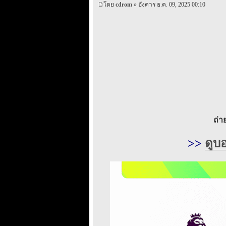
โดย
cdrom
» อังคาร ธ.ค. 09, 2025 00:10
ถ่
>>
ดูบ