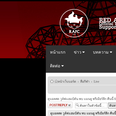
หน้าแรก
ข่าว
บทความ
ติดต่อ
หน้าเว็บบอร์ด
‹
สื่อกีฬา
‹
Live
ดูบอลสด วูล์ฟแฮมป์ตัน พบ แมนยู พรีเมียร์ลีก คืนนี้ 8
ตอบกระทู้
ดูบอลสด วูล์ฟแฮมป์ตัน พบ แมนยู พรีเมียร์ลีก คืนนี้