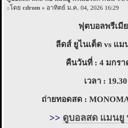
โดย
cdrom
» อาทิตย์ ม.ค. 04, 2026 16:29
ฟุตบอลพรีเมีย
ลีดส์ ยูไนเต็ด vs แม
คืนวันที่ : 4 มกร
เวลา : 19.30
ถ่ายทอดสด : MONOMA
>>
ดูบอลสด แมนยู พ