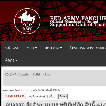
หน้าแรก
ข่าว
บทความ
โปรแกรม ตารางคะแ
ติดต่อ
หน้าเว็บบอร์ด
‹
สื่อกีฬา
‹
Live
ดูบอลสด ลีดส์ พบ แมนยู พรีเมียร์ลีก คืนนี้ 4/1/69
ตอบกระทู้
ดูบอลสด ลีดส์ พบ แมนยู พรีเมียร์ลีก คืนนี้ 4/1/