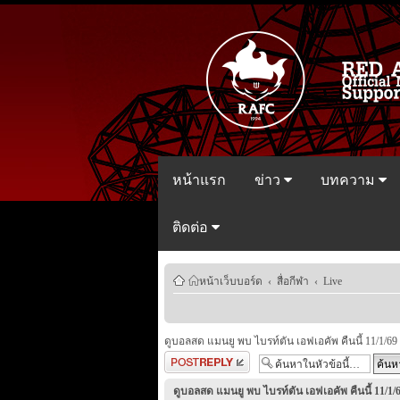
หน้าแรก
ข่าว
บทความ
ติดต่อ
หน้าเว็บบอร์ด
‹
สื่อกีฬา
‹
Live
ดูบอลสด แมนยู พบ ไบรท์ตัน เอฟเอคัพ คืนนี้ 11/1/69
ตอบกระทู้
ดูบอลสด แมนยู พบ ไบรท์ตัน เอฟเอคัพ คืนนี้ 11/1/