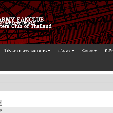
โปรแกรม ตารางคะแนน
สโมสร
นักเตะ
มีเดี
69