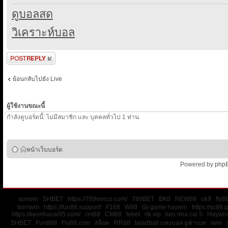
ดูบอลสด
วิเคราะห์บอล
ตอบกระทู้
ย้อนกลับไปยัง Live
ผู้ใช้งานขณะนี้
่กำลังดูบอร์ดนี้: ไม่มีสมาชิก และ บุคคลทั่วไป 1 ท่าน
หน้าเว็บบอร์ด
Powered by
php
sunwin
SHBET
https://789winco.com/
789BET
BK8
NEW88
ok9
fly8
bomwin
https://fun88.support/
F168
W88
tải game haywin
https://sc88.
https://keonhacai95.com/
cm88
CM88
febet
rik vip
keo nha cai 5
Haywin
SHBET
Fun888
Fly88.com
สล็อต
RR88
taladball แทงบอล ยูฟ่าเบท
iwin