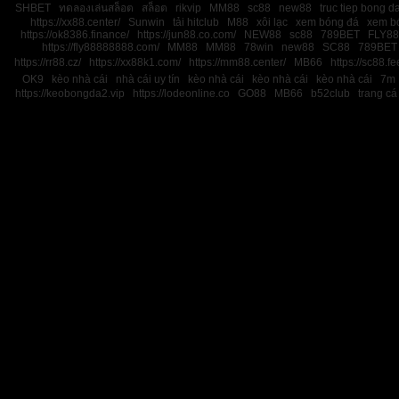
SHBET
ทดลองเล่นสล็อต
สล็อต
rikvip
MM88
sc88
new88
truc tiep bong d
https://xx88.center/
Sunwin
tải hitclub
M88
xôi lạc
xem bóng đá
xem bó
https://ok8386.finance/
https://jun88.co.com/
NEW88
sc88
789BET
FLY88
https://fly88888888.com/
MM88
MM88
78win
new88
SC88
789BET
https://rr88.cz/
https://xx88k1.com/
https://mm88.center/
MB66
https://sc88.f
OK9
kèo nhà cái
nhà cái uy tín
kèo nhà cái
kèo nhà cái
kèo nhà cái
7m
https://keobongda2.vip
https://lodeonline.co
GO88
MB66
b52club
trang cá