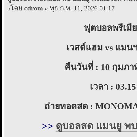
โดย
cdrom
» พุธ ก.พ. 11, 2026 01:17
ฟุตบอลพรีเมีย
เวสต์แฮม vs แมนฯ 
คืนวันที่ : 10 กุมภา
เวลา : 03.15
ถ่ายทอดสด : MONOMA
>>
ดูบอลสด แมนยู พบ