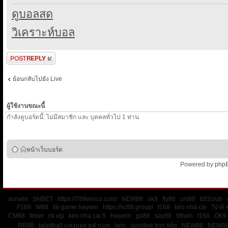
ดูบอลสด
วิเคราะห์บอล
ตอบกระทู้
ย้อนกลับไปยัง Live
ผู้ใช้งานขณะนี้
่กำลังดูบอร์ดนี้: ไม่มีสมาชิก และ บุคคลทั่วไป 1 ท่าน
หน้าเว็บบอร์ด
Powered by
php
sunwin
SHBET
https://789winco.com/
NEW88
ok9
fly88
cm88
b52club
F168
W88
tải game haywin
https://sc88.group/
f168
kèo nhà cái
Tỷ lệ 
CM88
febet
rik vip
keo nha cai 5
Haywin
go88
say88
98win
f168
OK9
RR88
taladball แทงบอล ยูฟ่าเบท
iwin
socolive trực tiếp
NEW88
NEW8