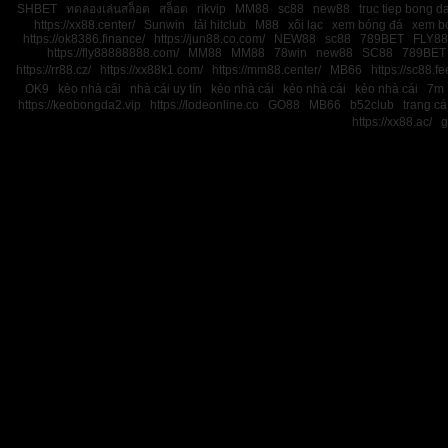
SHBET
ทดลองเล่นสล็อต
สล็อต
rikvip
MM88
sc88
new88
truc tiep bong d
https://xx88.center/
Sunwin
tải hitclub
M88
xôi lạc
xem bóng đá
xem bó
https://ok8386.finance/
https://jun88.co.com/
NEW88
sc88
789BET
FLY88
https://fly88888888.com/
MM88
MM88
78win
new88
SC88
789BET
https://rr88.cz/
https://xx88k1.com/
https://mm88.center/
MB66
https://sc88.f
OK9
kèo nhà cái
nhà cái uy tín
kèo nhà cái
kèo nhà cái
kèo nhà cái
7m
https://keobongda2.vip
https://lodeonline.co
GO88
MB66
b52club
trang c
https://xx88.ac/
g