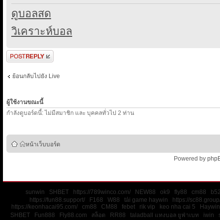
ดูบอลสด
วิเคราะห์บอล
ตอบกระทู้
ย้อนกลับไปยัง Live
ผู้ใช้งานขณะนี้
กำลังดูบอร์ดนี้: ไม่มีสมาชิก และ บุคคลทั่วไป 2 ท่าน
หน้าเว็บบอร์ด
Powered by
php
sunwin
SHBET
https://789winco.com/
NEW88
ok9
fly88
cm88
b52
https://fun88.support/
F168
W88
tải game haywin
https://sc88.group
https://keonhacai95.com/
cm88
CM88
febet
rik vip
keo nha cai 5
Haywin
SHBET
Fun888
Fly88.com
สล็อต
RR88
taladball แทงบอล ยูฟ่าเบท
iwin