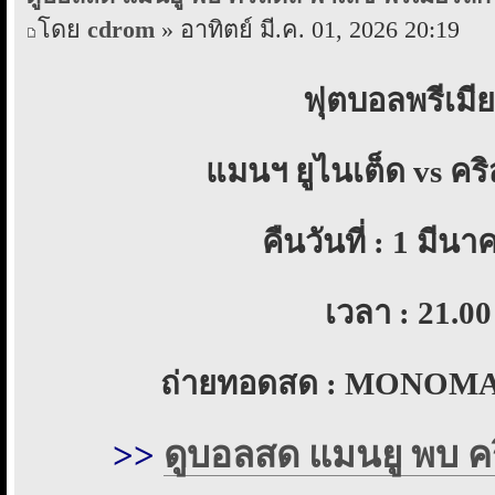
โดย
cdrom
» อาทิตย์ มี.ค. 01, 2026 20:19
ฟุตบอลพรีเมีย
แมนฯ ยูไนเต็ด vs คร
คืนวันที่ : 1 มีน
เวลา : 21.00
ถ่ายทอดสด : MONOMA
>>
ดูบอลสด แมนยู พบ ค