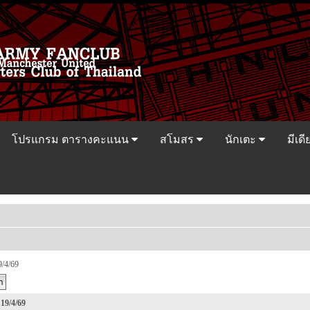
โปรแกรม ตารางคะแนน
สโมสร
นักเตะ
มีเดี
9/4/69
 19/4/69