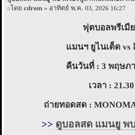
โดย
cdrom
» อาทิตย์ พ.ค. 03, 2026 16:27
ฟุตบอลพรีเมีย
แมนฯ ยูไนเต็ด vs ล
คืนวันที่ : 3 พฤษ
เวลา : 21.30
ถ่ายทอดสด : MONOMA
>>
ดูบอลสด แมนยู พบ 