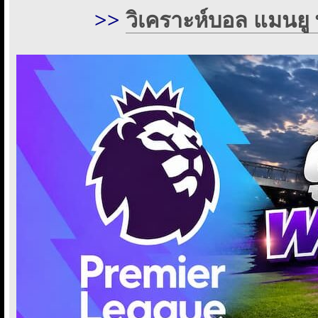
>>
วิเคราะห์บอล แมนยู