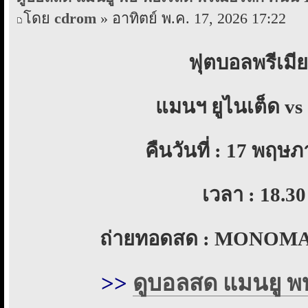
โดย
cdrom
» อาทิตย์ พ.ค. 17, 2026 17:22
ฟุตบอลพรีเมีย
แมนฯ ยูไนเต็ด vs
คืนวันที่ : 17 พฤษ
เวลา : 18.30
ถ่ายทอดสด : MONOMA
>>
ดูบอลสด แมนยู พ