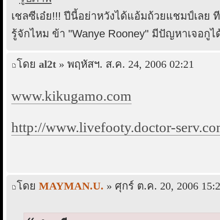
เชลซีเอ๋ย!!! ปีนี้อย่าหวังได้แอ้มถ้วยแชมป์เ
รู้จักไหม ข้า "Wanye Rooney" มีปัญหาเจอกูได
โดย
al2t
» พฤหัสฯ. ส.ค. 24, 2006 02:21
www.kikugamo.com
http://www.livefooty.doctor-serv.c
โดย
MAYMAN.U.
» ศุกร์ ต.ค. 20, 2006 15: