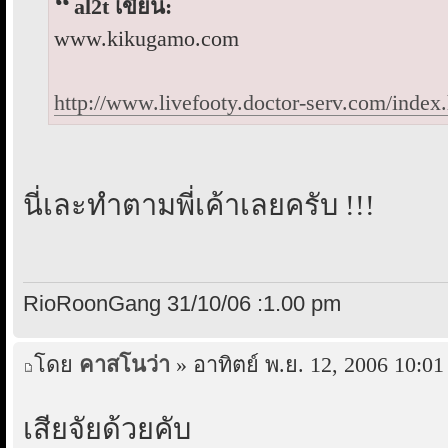
al2t เขียน:
www.kikugamo.com
http://www.livefooty.doctor-serv.com/index
นี่เละทำตามพี่เค้าเลยครับ !!!
RioRoonGang 31/10/06 :1.00 pm
โดย
คาสโนว่า
» อาทิตย์ พ.ย. 12, 2006 10:01
เสียจัยด้วยคับ