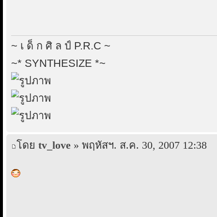
~ เ ด็ ก ศิ ล ป์ P.R.C ~
~* SYNTHESIZE *~
โดย
tv_love
» พฤหัสฯ. ส.ค. 30, 2007 12:38