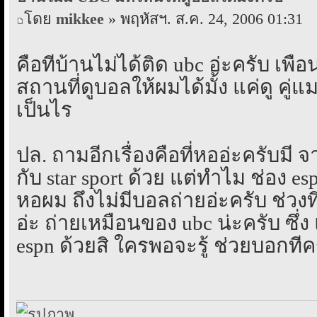
โดย
mikkee
» พฤหัสฯ. ส.ค. 24, 2006 01:31
คือที่บ้านไม่ได้ติด ubc อ่ะครับ 
สถานที่ดูบอลให้ผมได้มั้ง แค่ดู คู่แมน
เป็นไร
ปล. ถามอีกเรื่องคือที่หออ่ะครับมี 
กับ star sport ด้วย แต่ทำไม ช่อง e
หอผม ถึงไม่มีบอลถ่ายอ่ะครับ ช่วงที
อ่ะ ถ่ายเหมือนของ ubc น่ะครับ ซึ่
espn ด้วยสิ ใครพอจะรู้ ช่วยบอกทีค