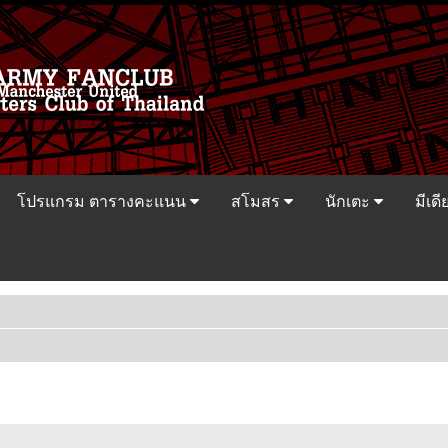
โปรแกรม ตารางคะแนน
สโมสร
นักเตะ
มีเดี