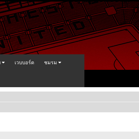
ย
เวบบอร์ด
ชมรม