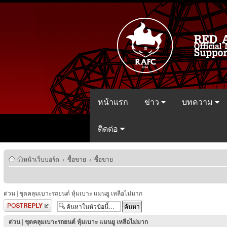
หน้าแรก
ข่าว
บทความ
ติดต่อ
หน้าเว็บบอร์ด
‹
ซื้อขาย
‹
ซื้อขาย
ด่วน | ชุดคลุมเบาะรถยนต์ หุ้มเบาะ แมนยู เหลือไม่มาก
ตอบกระทู้
ด่วน | ชุดคลุมเบาะรถยนต์ หุ้มเบาะ แมนยู เหลือไม่มาก