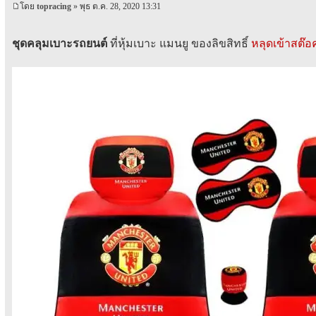
โดย
topracing
» พุธ ต.ค. 28, 2020 13:31
ชุดคลุมเบาะรถยนต์
ที่หุ้มเบาะ แมนยู ของลิขสิทธิ์
หลุดเข้าสต๊