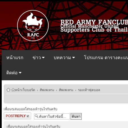
หน้าแรก
ข่าว
บทความ
โปรแกรม ตารางคะแ
ติดต่อ
หน้าเว็บบอร์ด
‹
สัพเพเหระ
‹
สัพเพเหระ
‹
รองเท้าฟุตบอล
เพื่อนๆเล่นบอลใส่รองเท้ารุ่นไรกันครับ
ตอบกระทู้
เพื่อนๆเล่นบอลใส่รองเท้ารุ่นไรกันครับ