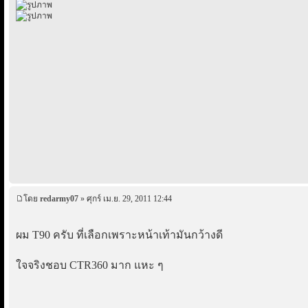
โดย
redarmy07
» ศุกร์ เม.ย. 29, 2011 12:44
ผม T90 ครับ ที่เลือกเพราะหน้าเท้ามันกว้างดี
ใจจริงชอบ CTR360 มาก แหะ ๆ