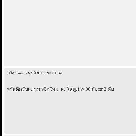
โดย
soso
» พุธ มิ.ย. 15, 2011 11:41
สวัสดีครับผมสมาชิกใหม่. ผมใส่พูม่าv 08 กับctr 2 คับ