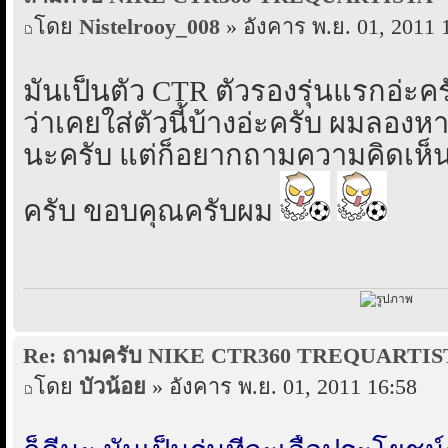
โดย
Nistelrooy_008
» อังคาร พ.ย. 01, 2011 
มันเป็นตัว CTR ตัวรองรุ่นแรกอ่ะครับ
ว่าเคยใส่ตัวนี้บ้างอ่ะครับ ผมลองหา
นะครับ แต่ก็อยากถามความคิดเห็นว่
ครับ ขอบคุณครับผม
Re: ถามครับ NIKE CTR360 TREQUARTIS
โดย
บัวน้อย
» อังคาร พ.ย. 01, 2011 16:58