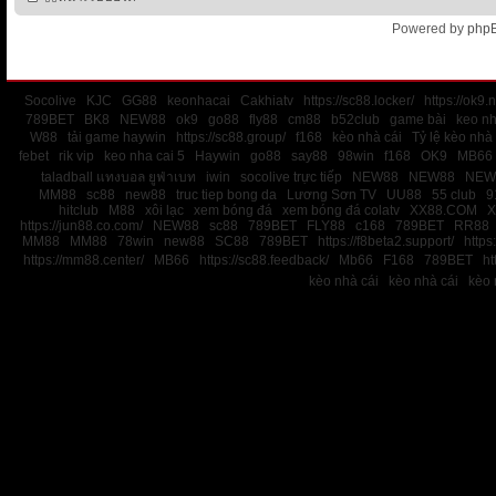
Powered by
php
Socolive
KJC
GG88
keonhacai
Cakhiatv
https://sc88.locker/
https://ok9.n
789BET
BK8
NEW88
ok9
go88
fly88
cm88
b52club
game bài
keo nh
W88
tải game haywin
https://sc88.group/
f168
kèo nhà cái
Tỷ lệ kèo nhà 
febet
rik vip
keo nha cai 5
Haywin
go88
say88
98win
f168
OK9
MB66
taladball แทงบอล ยูฟ่าเบท
iwin
socolive trực tiếp
NEW88
NEW88
NEW
MM88
sc88
new88
truc tiep bong da
Lương Sơn TV
UU88
55 club
9
hitclub
M88
xôi lạc
xem bóng đá
xem bóng đá colatv
XX88.COM
X
https://jun88.co.com/
NEW88
sc88
789BET
FLY88
c168
789BET
RR88
MM88
MM88
78win
new88
SC88
789BET
https://f8beta2.support/
https:
https://mm88.center/
MB66
https://sc88.feedback/
Mb66
F168
789BET
ht
kèo nhà cái
kèo nhà cái
kèo 