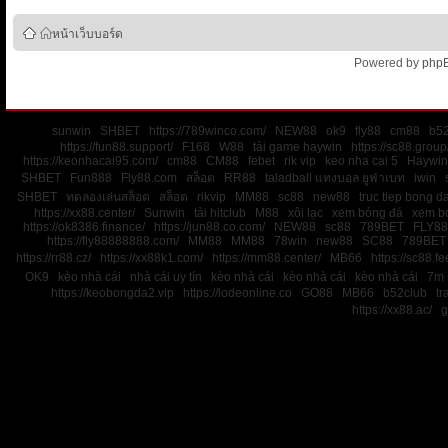
หน้าเว็บบอร์ด
Powered by
php
sunwin
SHBET
https://789winco.com/
NEW88
ok9
fly88
cm88
b52
https://fun88.support/
F168
W88
tải game haywin
https://sc88.group
https://keonhacai95.com/
cm88
CM88
febet
rik vip
keo nha cai 5
Haywin
SHBET
Fun888
Fly88.com
สล็อต
RR88
taladball แทงบอล ยูฟ่าเบท
iwin
SHBET
ทดลองเล่นสล็อต
สล็อต
rikvip
MM88
sc88
new88
truc tiep bong d
https://xx88.center/
Sunwin
tải hitclub
M88
xôi lạc
xem bóng đá
xem bó
https://ok8386.finance/
https://jun88.co.com/
NEW88
sc88
789BET
FLY88
https://fly88888888.com/
MM88
MM88
78win
new88
SC88
789BET
https://rr88.cz/
https://xx88k1.com/
https://mm88.center/
MB66
https://sc88.f
OK9
kèo nhà cái
nhà cái uy tín
kèo nhà cái
kèo nhà cái
kèo nhà cái
7m
https://keobongda2.vip
https://lodeonline.co
GO88
MB66
b52club
tr
https://xx88.ac/
g