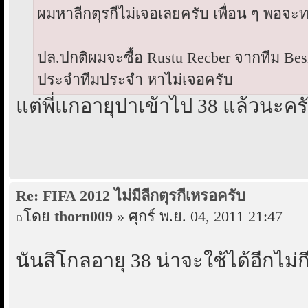
ผมหาลีกตุรกีไม่เจอเลยครับ เพื่อน ๆ พอจ
ปล.ปกติผมจะซื้อ Rustu Recber จากทีม Besik
ประจำทีมประจำ หาไม่เจอครับ
แต่พี่แกอายุปาเข้าไป 38 แล้วนะครั
Re: FIFA 2012 ไม่มีลีกตุรกีเหรอครับ
โดย
thorn009
» ศุกร์ พ.ย. 04, 2011 21:47
นั่นสิโกลอายุ 38 น่าจะใช้ได้อีกไม่กี่