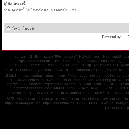
ผู้ใช้งานขณะนี้
่กำลังดูบอร์ดนี้: ไม่มีสมาชิก และ บุคคลทั่วไป 1 ท่าน
หน้าเว็บบอร์ด
Powered by
php
sunwin
SHBET
https://789winco.com/
NEW88
ok9
fly88
cm88
b52
https://fun88.support/
F168
W88
tải game haywin
https://sc88.group
https://keonhacai95.com/
cm88
CM88
febet
rik vip
keo nha cai 5
Haywin
SHBET
Fun888
Fly88.com
สล็อต
RR88
taladball แทงบอล ยูฟ่าเบท
iwin
SHBET
ทดลองเล่นสล็อต
สล็อต
rikvip
MM88
sc88
new88
truc tiep bong d
https://xx88.center/
Sunwin
tải hitclub
M88
xôi lạc
xem bóng đá
xem bó
https://ok8386.finance/
https://jun88.co.com/
NEW88
sc88
789BET
FLY88
https://fly88888888.com/
MM88
MM88
78win
new88
SC88
789BET
https://rr88.cz/
https://xx88k1.com/
https://mm88.center/
MB66
https://sc88.f
OK9
kèo nhà cái
nhà cái uy tín
kèo nhà cái
kèo nhà cái
kèo nhà cái
7m
https://keobongda2.vip
https://lodeonline.co
GO88
MB66
b52club
trang c
https://xx88.ac/
g