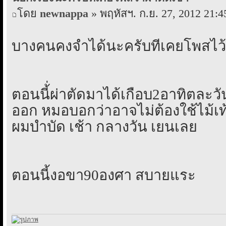
โดย
newnappa
» พฤหัสฯ. ก.ย. 27, 2012 21:4
บางคนคงจำได้นะครับที่เคยโพสไว้
ตอนนี้่ผ่าตัดมาได้เกือบ2อาทิตละว
ออก หมอบอกว่าอาจไม่ต้องใช้ไม้เ
ผมบำบัด เช้า กลางวัน เยนเลย
ตอนนี้งอขา90องศา สบายแระ