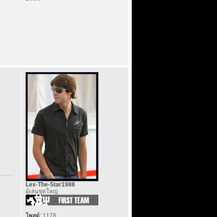
Lex-The-Star1988
ผู้เล่นชุดใหญ่
โพสต์:
1178