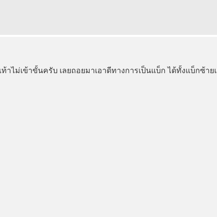
้าไม่เข้าขั้นครับ เลยถอยมาเอาดีทางการเป็นแบ็ก ได้ทั้งแบ็กซ้า