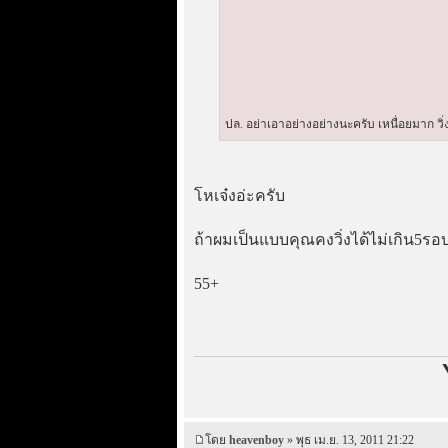
ปล. อย่าเอาอย่างอย่างนะครับ เหนื่อยมาก วิ่
โหเจ๋งอ่ะครับ
ถ้าผมเป็นแบบคุณคงวิ่งได้ไม่เกิน5รอ
55+
โดย
heavenboy
» พุธ เม.ย. 13, 2011 21:22