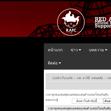
หน้าแรก
ข่าว
บทความ
ติดต่อ
หน้าเว็บบอร์ด
‹
เรด อาร์มี่ แฟนคลับ
‹
เร
เวลาทุกคนเล่นฟุตบอลชอบเล่นตำแหน่งไหนกันคับ
ตอบกระทู้
เวลาทุกคนเล่นฟุตบอลชอบเล่นตำแหน่งไหนกันคับ