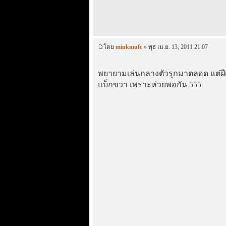
โดย
minkmufc
» พุธ เม.ย. 13, 2011 21:07
พยายามเล่นกลางตัวรุกมาตลอด แต่ฝีเท
แบ็กขวา เพราะห่วยพอกัน 555