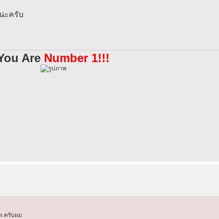
น่ะครับ
You Are
Number 1!!!
et ครับผม