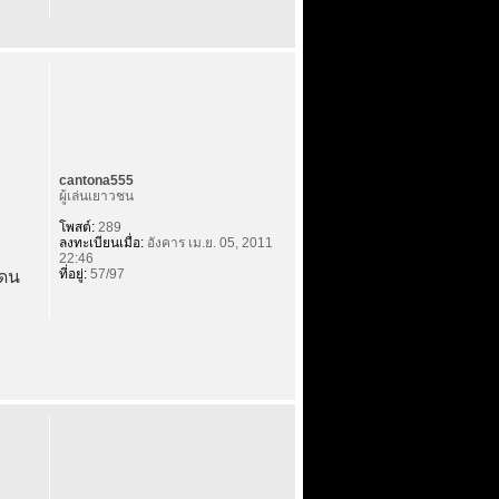
cantona555
ผู้เล่นเยาวชน
โพสต์:
289
ลงทะเบียนเมื่อ:
อังคาร เม.ย. 05, 2011
22:46
ที่อยู่:
57/97
โดน