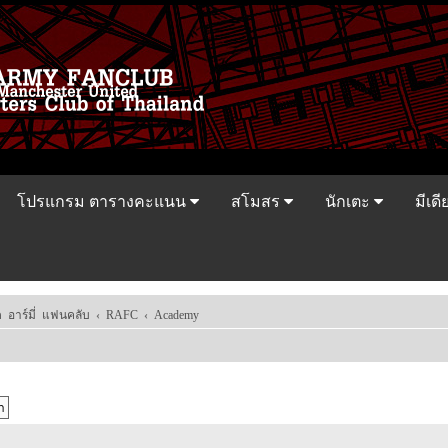
โปรแกรม ตารางคะแนน
สโมสร
นักเตะ
มีเดี
ด อาร์มี่ แฟนคลับ
‹
RAFC
‹
Academy