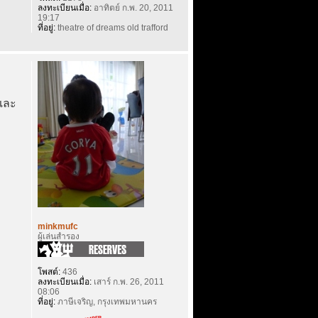
ลงทะเบียนเมื่อ:
อาทิตย์ ก.พ. 20, 2011
19:17
ที่อยู่:
theatre of dreams old trafford
ยและ
minkmufc
ผู้เล่นสำรอง
โพสต์:
436
ลงทะเบียนเมื่อ:
เสาร์ ก.พ. 26, 2011
08:06
ที่อยู่:
ภาษีเจริญ, กรุงเทพมหานคร