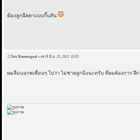
ต้องลูกฉีดยาแบบกิ๊บสัน
โดย
Rooneygoal
» เสาร์ มิ.ย. 25, 2011 18:05
ผมลืมบอกพเพื่อนๆ ไปว่า ไม่ช่ายลูกนิ่งนะครับ ที่ผมต้องการ ฝึก