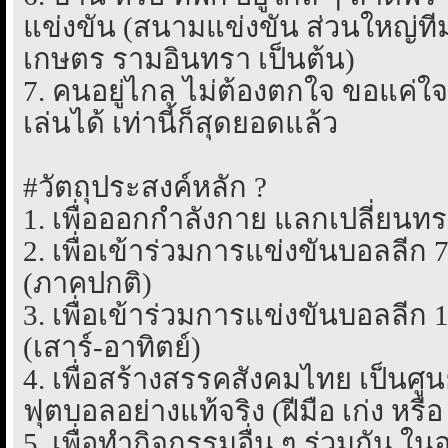
แข่งขัน (สนามแข่งขัน ส่วนใหญ่ท
เกษตร รามอินทรา เป็นต้น)
7. คนอยู่ไกล ไม่ต้องตกใจ ขอแค่ใ
เล่นได้ เท่านี้ก็สุดยอดแล้ว
#วัตถุประสงค์หลัก ?
1. เพื่อออกกำลังกาย แลกเปลี่ยนท
2. เพื่อเข้าร่วมการแข่งขันบอลลีก
(ภาคปกติ)
3. เพื่อเข้าร่วมการแข่งขันบอลลี
(เสาร์-อาทิตย์)
4. เพื่อสร้างสรรคสังคมไทย เป็นศู
ฟุตบอลอย่างแท้จริง (ฝีมือ เก่ง หร
5. เพื่อทำกิจกรรมอื่น ๆ ร่วมกัน 