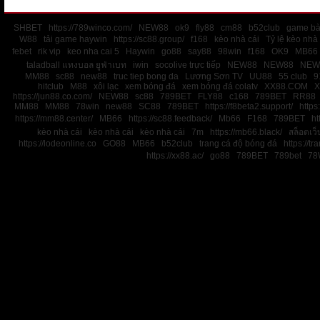
SHBET
https://789winco.com/
NEW88
ok9
fly88
cm88
b52club
game bà
W88
tải game haywin
https://sc88.group/
f168
kèo nhà cái
Tỷ lệ kèo nhà 
febet
rik vip
keo nha cai 5
Haywin
go88
say88
98win
f168
OK9
MB66
taladball แทงบอล ยูฟ่าเบท
iwin
socolive trực tiếp
NEW88
NEW88
NEW
MM88
sc88
new88
truc tiep bong da
Lương Sơn TV
UU88
55 club
9
hitclub
M88
xôi lạc
xem bóng đá
xem bóng đá colatv
XX88.COM
X
https://jun88.co.com/
NEW88
sc88
789BET
FLY88
c168
789BET
RR88
MM88
MM88
78win
new88
SC88
789BET
https://f8beta2.support/
https:
https://mm88.center/
MB66
https://sc88.feedback/
Mb66
F168
789BET
ht
kèo nhà cái
kèo nhà cái
kèo nhà cái
7m
https://mb66.black/
สล็อตเว
https://lodeonline.co
GO88
MB66
b52club
trang cá độ bóng đá
https://tr
https://xx88.ac/
go88
789BET
789bet
78