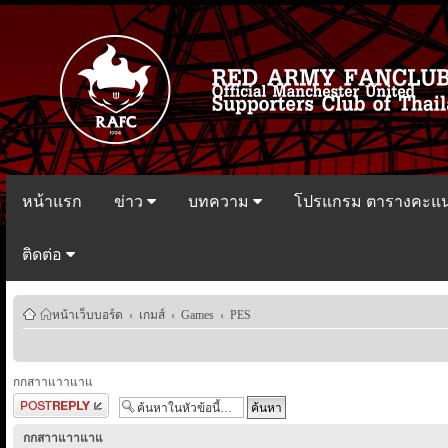
หน้าแรก
ข่าว
บทความ
โปรแกรม ตารางคะแ
ติดต่อ
หน้าเว็บบอร์ด
‹
เกมส์
‹
Games
‹
PES
กกสาาแาาแาแ
ตอบกระทู้
กกสาาแาาแาแ