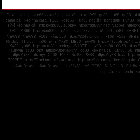
Cakhiatv
https://sc88.locker/
https://ok9.ninja/
OK9
go88
go88
qq88
ufa
game bài
keo nha cai 5
F168
xoso66
Fun88 ทางเข้า
bongdalu
Fun88
b
Tỷ lệ kèo nhà cái
https://ok8386.supply/
https://gg88vn.net/
vaobet
https:/
OK9
MB66
https://cm88bet.us/
https://cm88viet.com/
ok9
go88
SHBET
NEW88
NEW88
F168
สล็อต999
https://3245.cn.com/
F168
F168
SHBE
55 club
91 club
mb66
iwin
XX88
MB66
new88
https://789bets.biz/
http
XX88
go88
https://mm88.directory/
SHBET
new88
cm88
ON68
https:
sunwin
sc88
ok9
https://f8bet.luxury/
go88
keo nha cai
CM88
S8
htt
https://rr88.delivery/
C168
F168
Bet88
PG88
https://fly88.deal/
https://
789BET
https://f8bet.me/
สล็อตเว็บตรง
https://ok9.property/
kèo bóng đá
สล็อตเว็บตรง
สล็อตเว็บตรง
https://fly88.dev/
GO88
SUMCLUB
SUNWI
https://transitmap.io
su