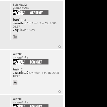
Solskjael2
ผู้เล่นเยาวชน
โพสต์:
194
ลงทะเบียนเมื่อ:
จันทร์ มี.ค. 27, 2006
06:37
ที่อยู่:
ใต้ฟ้า-บนดิน
wut200
ทดสอบฝีเท้า
โพสต์:
2
ลงทะเบียนเมื่อ:
พฤหัสฯ. ธ.ค. 15, 2005
10:42
wut200
ทดสอบฝีเท้า