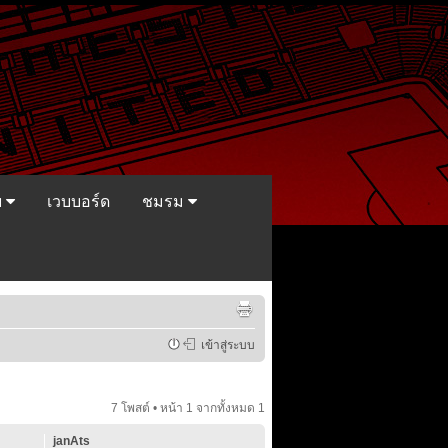
ย
เวบบอร์ด
ชมรม
เข้าสู่ระบบ
7 โพสต์ • หน้า
1
จากทั้งหมด
1
janAts