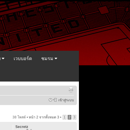
ย
เวบบอร์ด
ชมรม
เข้าสู่ระบบ
38 โพสต์ •
หน้า
2
จากทั้งหมด
3
•
1
2
3
Secretz