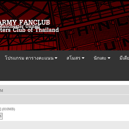
โปรแกรม ตารางคะแนน
สโมสร
นักเตะ
มีเดี
FM
 (810MB)