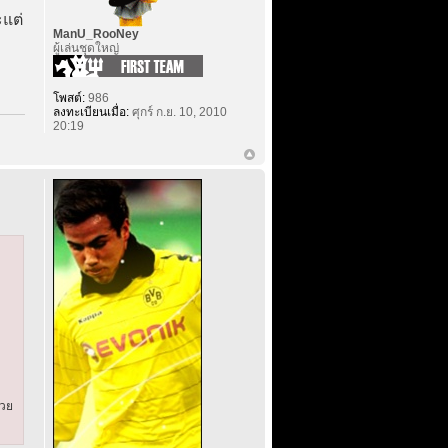
ะแต่
ManU_RooNey
ผู้เล่นชุดใหญ่
โพสต์:
986
ลงทะเบียนเมื่อ:
ศุกร์ ก.ย. 10, 2010
20:19
่วย