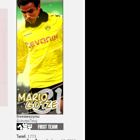
freeweezynu
ผู้เล่นชุดใหญ่
โพสต์:
1773