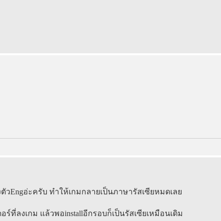
ด้ลงตัวEngอ่ะครับ ทำให้เกมกลายเป็นภาษารัสเซียหมดเลย
์ที่ลงเกม แล้วพอinstallอีกรอบก็เป็นรัสเซียเหมือนเดิม