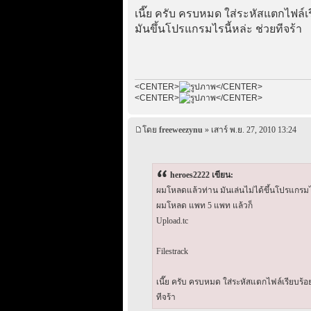
เนี๊ย ครับ ครบหมด ใส่ระหัสแตกไฟล์เร
มันขึ้นโปรแกรมไรนี้หล่ะ ช่วยทีจร้า
<CENTER>
</CENTER>
<CENTER>
</CENTER>
โดย
freeweezynu
» เสาร์ พ.ย. 27, 2010 13:24
heroes2222 เขียน:
ผมโหลดแล้วท่าน มันเล่นไม่ได้ขึ้นโปรแกรมไร
ผมโหลด แพท 5 แพท แล้วก็
Upload.tc
Filestrack
เนี๊ย ครับ ครบหมด ใส่ระหัสแตกไฟล์เรียบร้อย
ทีจร้า