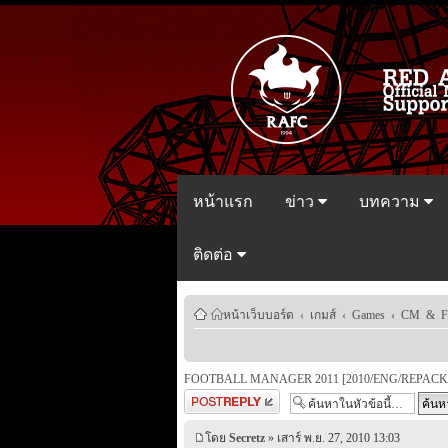
หน้าแรก
ข่าว
บทความ
ติดต่อ
หน้าเว็บบอร์ด
‹
เกมส์
‹
Games
‹
CM & 
FOOTBALL MANAGER 2011 [2010/ENG/REPACK]
ตอบกระทู้
โดย
Secretz
» เสาร์ พ.ย. 27, 2010 13:03