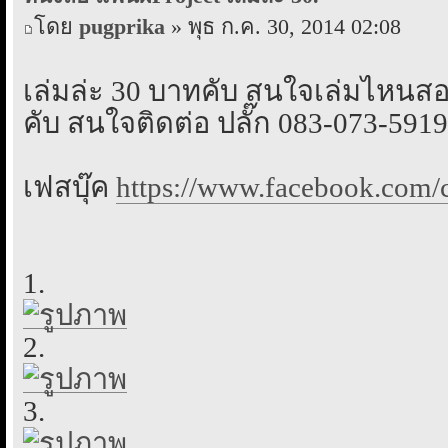
โดย
pugprika
» พุธ ก.ค. 30, 2014 02:08
เล่มล่ะ 30 บาทคับ สนใจเล่มไหน
คับ สนใจติดต่อ ปลั๊ก 083-073-5919
เฟสบุ๊ค
https://www.facebook.com/c
1.
2.
3.