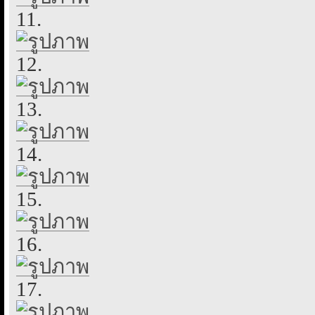
11.
12.
13.
14.
15.
16.
17.