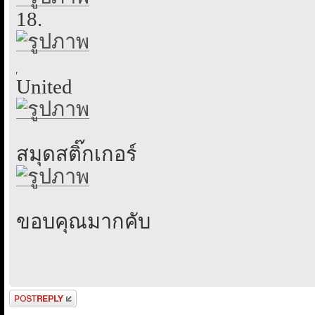
18.
๊United
สมุดสติ๊กเกอร์
ขอบคุณมากคับ
ตอบกระทู้