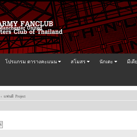
โปรแกรม ตารางคะแนน
สโมสร
นักเตะ
มีเดี
‹
แฟนผี Project