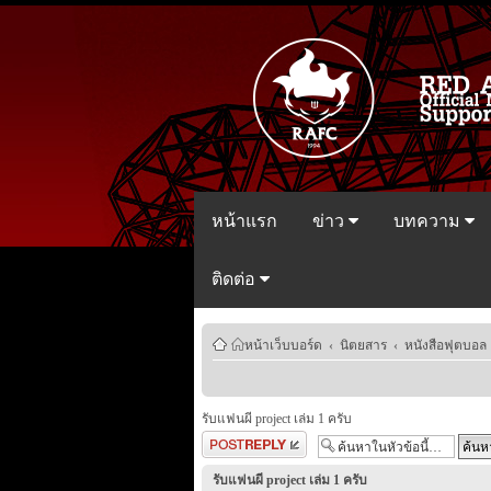
หน้าแรก
ข่าว
บทความ
ติดต่อ
หน้าเว็บบอร์ด
‹
นิตยสาร
‹
หนังสือฟุตบอล
รับแฟนผี project เล่ม 1 ครับ
ตอบกระทู้
รับแฟนผี project เล่ม 1 ครับ