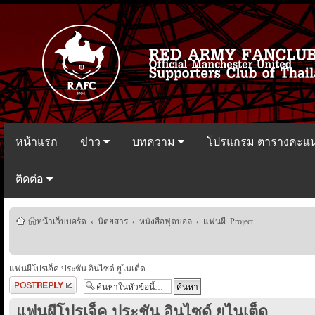
หน้าแรก
ข่าว
บทความ
โปรแกรม ตารางคะแ
ติดต่อ
หน้าเว็บบอร์ด
‹
นิตยสาร
‹
หนังสือฟุตบอล
‹
แฟนผี Project
แฟนผีโปรเจ็ค ประชัน อินไซด์ ยูไนเต็ด
ตอบกระทู้
แฟนผีโปรเจ็ค ประชัน อินไซด์ ยูไนเต็ด