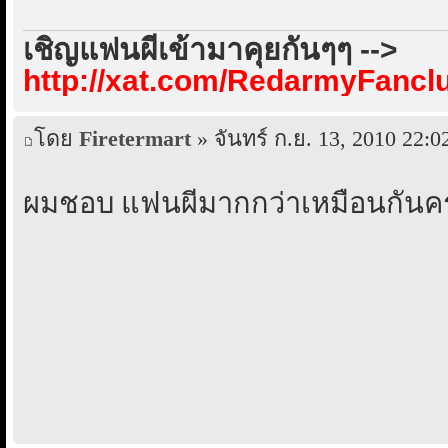
เชิญแฟนผีเข้ามาคุยกันๆๆ -->
http://xat.com/RedarmyFancl
โดย
Firetermart
» จันทร์ ก.ย. 13, 2010 22:0
ผมชอบ แฟนผีมากกว่าเหมือนกันคร