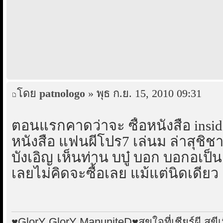
โดย
patnologo
» พุธ ก.ย. 15, 2010 09:31
ตอนแรกคาดว่าจะ ซื้อหนังสือ inside
หนังสือ แฟนผีโปร7 เล่นม ล่าสุชิช
บังเอิญ เห็นท่าน บบู๋ บอก บอกอเป
เลยไม่คิดจะซื้อเลย แม้แต่นิดเดียว
♥GlorY GlorY ManuniteD♥สุขใจที่เชียร์ผี สุขีเม