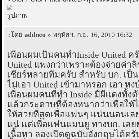
โดย
addneo
» พฤหัสฯ. ก.ย. 16, 2010 16:32
เพื่อนผมเป็นคนทำInside United คร
United แพงกว่าเพราะต้องจ่ายค่าลิข
เชียร์หลายทีมครับ สำหรับ บก. เป็
ไม่เอา United เข้ามาหรอก เอา หงษ
เพื่อนผมคนที่ทำ Inside มีผีแดงทั้ง
แล้วกระดาษที่ต้องหนากว่าเพื่อให
ให้สวยที่สุดเพื่อแฟนๆ แน่นนอนเ
แน่ แต่เพื่อแฟนแมนยู ทางบก. เลยย
เนื้อหา ลองเปิดดูฉบับอังกฤษได้ครั