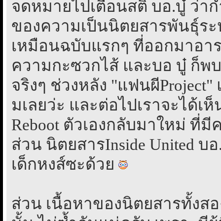
จดหมายไปเตือนสติ บอ.บู๋ ว่า
ของความเป็นนิตยสารพันธุ์ระห
เหมือนฉบับแรกๆ ที่ออกมาอาระ
ความกะซวกไส้ และบอ บู๋ ก็พบว
จริงๆ ช่วงหลัง "แฟนผีProject
มเลยว่ะ และต่อไปเราจะได้เห็น
Reboot ตัวเองกลับมาใหม่ ที่มี
ส่วน นิตยสารInside United บอ.บ
เด็กหงส์ซะด้วย
ส่วน เนื้อหาของนิตยสารทั้งส