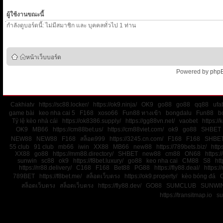
ผู้ใช้งานขณะนี้
่กำลังดูบอร์ดนี้: ไม่มีสมาชิก และ บุคคลทั่วไป 1 ท่าน
หน้าเว็บบอร์ด
Powered by
php
Cakhiatv
https://sc88.locker/
https://ok9.ninja/
OK9
go88
go88
qq88
ufa
game bài
keo nha cai 5
F168
xoso66
Fun88 ทางเข้า
bongdalu
Fun88
b
Tỷ lệ kèo nhà cái
https://ok8386.supply/
https://gg88vn.net/
vaobet
https:/
OK9
MB66
https://cm88bet.us/
https://cm88viet.com/
ok9
go88
SHBET
NEW88
NEW88
F168
สล็อต999
https://3245.cn.com/
F168
F168
SHBE
55 club
91 club
mb66
iwin
XX88
MB66
new88
https://789bets.biz/
http
XX88
go88
https://mm88.directory/
SHBET
new88
cm88
ON68
https:
sunwin
sc88
ok9
https://f8bet.luxury/
go88
keo nha cai
CM88
S8
htt
https://rr88.delivery/
C168
F168
Bet88
PG88
https://fly88.deal/
https://
789BET
https://f8bet.me/
สล็อตเว็บตรง
https://ok9.property/
kèo bóng đá
สล็อตเว็บตรง
สล็อตเว็บตรง
https://fly88.dev/
GO88
SUMCLUB
SUNWI
https://transitmap.io
su