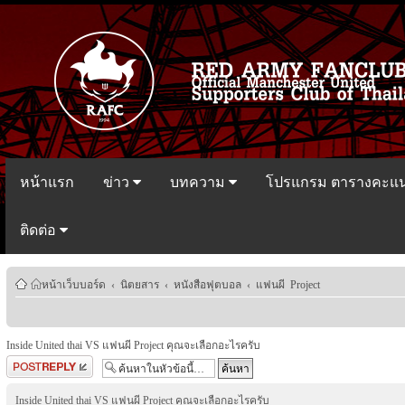
หน้าแรก
ข่าว
บทความ
โปรแกรม ตารางคะแ
ติดต่อ
หน้าเว็บบอร์ด
‹
นิตยสาร
‹
หนังสือฟุตบอล
‹
แฟนผี Project
Inside United thai VS แฟนผี Project คุณจะเลือกอะไรครับ
ตอบกระทู้
Inside United thai VS แฟนผี Project คุณจะเลือกอะไรครับ