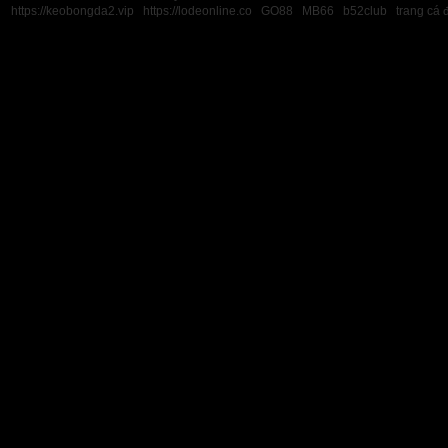
https://keobongda2.vip
https://lodeonline.co
GO88
MB66
b52club
trang cá 