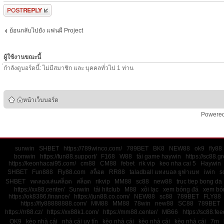
ตอบกระทู้
ย้อนกลับไปยัง แฟนผี Project
ผู้ใช้งานขณะนี้
่กำลังดูบอร์ดนี้: ไม่มีสมาชิก และ บุคคลทั่วไป 1 ท่าน
หน้าเว็บบอร์ด
Powere
sunwin
SHBET
https://789winco.com/
789BET
BK8
NEW88
ok9
fly88
bomwin
https://fun88.support/
F168
W88
tải game haywin
https://sc88.g
https://keonhacai95.com/
cm88
CM88
febet
rik vip
keo nha cai 5
Haywin
SHBET
Fun888
Fly88.com
สล็อต
RR88
taladball แทงบอล ยูฟ่าเบท
iwin
s
SHBET
ทดลองเล่นสล็อต
สล็อต
rikvip
MM88
sc88
new88
truc tiep bong da
https://xx88.center/
Sunwin
tải hitclub
M88
xôi lạc
xem bóng đá
xem bón
https://ok8386.finance/
https://jun88.co.com/
NEW88
sc88
789BET
FLY88
https://fly88888888.com/
MM88
MM88
78win
new88
SC88
789BET
https://rr88.cz/
https://xx88k1.com/
https://mm88.center/
MB66
https://sc88.fe
OK9
kèo nhà cái
nhà cái uy tín
kèo nhà cái
kèo nhà cái
kèo nhà cái
7m