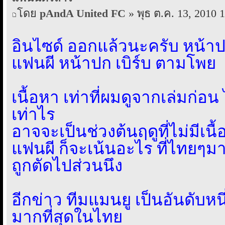
โดย
pAndA United FC
» พุธ ต.ค. 13, 2010 
อินไซด์ ออกแล้วนะครับ หน้าป
แฟนผี หน้าปก เบิร์บ ตามโพย
เนื้อหา เท่าที่ผมดูจากเล่มก่อ
เท่าไร
อาจจะเป็นช่วงต้นฤดูที่ไม่มีเน
แฟนผี ก็จะเน้นอะไร ที่ไทยๆมา
ถูกตัดไปส่วนนึง
อีกข่าว ทีมแมนยู เป็นอันดับหน
มากที่สุดในไทย