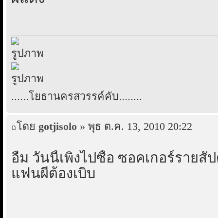
......โยธานครสวรรค์คับ........
โดย
gotjisolo
» พุธ ต.ค. 13, 2010 20:22
อื่ม วันนี้เพิ่งไปซื้อ ซอคเกอร์รายส
แฟนผีต้องเบิบ