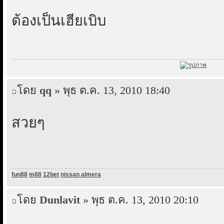
ต้องเป็นเฮียเบิบ
โดย
qq
» พุธ ต.ค. 13, 2010 18:40
สวยๆ
fun88
m88
12bet
nissan almera
โดย
Dunlavit
» พุธ ต.ค. 13, 2010 20:10