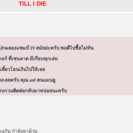
TILL I DIE
าปกฉลองแชมป์ 19 สมัยอ่ะครับ พอดีไปซื้อไม่ทัน
ร์ ที่เซนลาด มีเกือบทุกเล่ม
เดี๋ยวโอนเงินไปให้เลย
ี้ยงเลยครับ คุณ aof ตนแมนยู
ี รบกวนติดต่อกลับมาหน่อยนะครับ
อนกัน กำลังหาด้วย