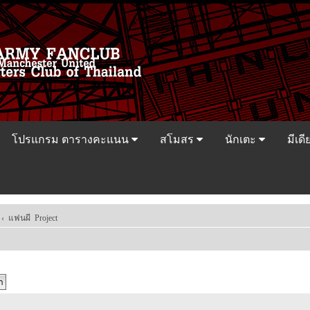
โปรแกรม ตารางคะแนน
สโมสร
นักเตะ
มีเดี
‹
แฟนผี Project