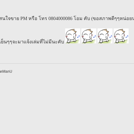
ใครสนใจขาย PM หรือ โทร 0804000086 โอม คับ (ขอสภาพดีๆๆหน่อย
เย็นๆๆจะมาเเจ้งเล่มที่ไม่มีนะคับ
ือดManU