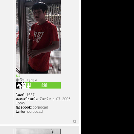
ปอ
ผู้บริหารสูงสุด
โพสต์:
1687
ลงทะเบียนเมื่อ:
จันทร์ พ.ย. 07, 2005
15:45
facebook:
porpocad
twitter:
porpocad