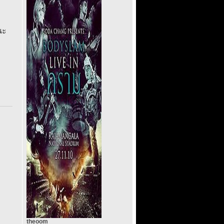
นะ
theoom