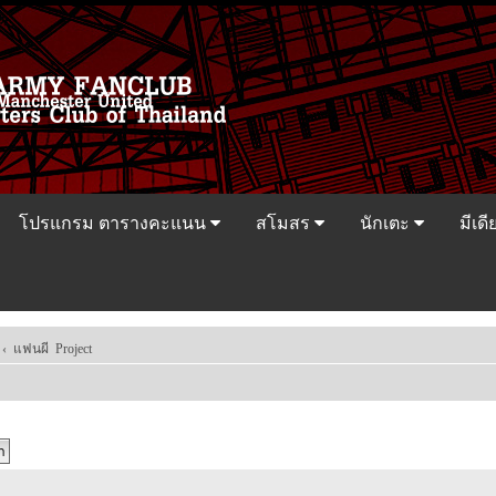
โปรแกรม ตารางคะแนน
สโมสร
นักเตะ
มีเดี
‹
แฟนผี Project