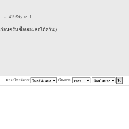
t= ... 419&type=1
ก่อนครับ ซื้อเยอะลดได้ครับ;)
แสดงโพสต์จาก:
เรียงตาม