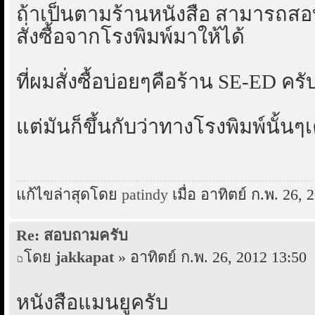
ถ้าเป็นตามร้านหนังสือ สามารถสอ
สั่งซื้อจากโรงพิมพ์มาให้ได้
ที่ผมสั่งซื้อบ่อยๆคือร้าน SE-ED ครั
แต่มันก็ขึ้นกับว่าทางโรงพิมพ์นั้นๆเค้
แก้ไขล่าสุดโดย
patindy
เมื่อ อาทิตย์ ก.พ. 26, 
Re: สอบถามครับ
โดย
jakkapat
» อาทิตย์ ก.พ. 26, 2012 13:50
หนังสือแมนยูครับ