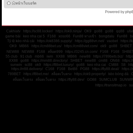
หน้าเว็บบอร์ด
Powered by
php
Cakhiatv
https://sc88.locker/
https://ok9.ninja/
OK9
go88
go88
qq88
ufa
game bài
keo nha cai 5
F168
xoso66
Fun88 ทางเข้า
bongdalu
Fun88
b
Tỷ lệ kèo nhà cái
https://ok8386.supply/
https://gg88vn.net/
vaobet
https:/
OK9
MB66
https://cm88bet.us/
https://cm88viet.com/
ok9
go88
SHBET
NEW88
NEW88
F168
สล็อต999
https://3245.cn.com/
F168
F168
SHBE
55 club
91 club
mb66
iwin
XX88
MB66
new88
https://789bets.biz/
http
XX88
go88
https://mm88.directory/
SHBET
new88
cm88
ON68
https:
sunwin
sc88
ok9
https://f8bet.luxury/
go88
keo nha cai
CM88
S8
htt
https://rr88.delivery/
C168
F168
Bet88
PG88
https://fly88.deal/
https://
789BET
https://f8bet.me/
สล็อตเว็บตรง
https://ok9.property/
kèo bóng đá
สล็อตเว็บตรง
สล็อตเว็บตรง
https://fly88.dev/
GO88
SUMCLUB
SUNWI
https://transitmap.io
su