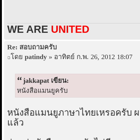
WE ARE
UNITED
Re: สอบถามครับ
โดย
patindy
» อาทิตย์ ก.พ. 26, 2012 18:07
jakkapat เขียน:
หนังสือแมนยูครับ
หนังสือแมนยูภาษาไทยเหรอครับ ผมไม
แล้ว