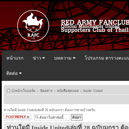
หน้าแรก
ข่าว
บทความ
โปรแกรม ตารางคะแ
ติดต่อ
หน้าเว็บบอร์ด
‹
นิตยสาร
‹
หนังสือฟุตบอล
‹
Inside United
ท่านใดมี Inside Unitedเล่มที่ 28 ฉบับมกรา ต้องการขายบ้างครับ
ตอบกระทู้
ท่านใดมี Inside Unitedเล่มที่ 28 ฉบับมกรา ต