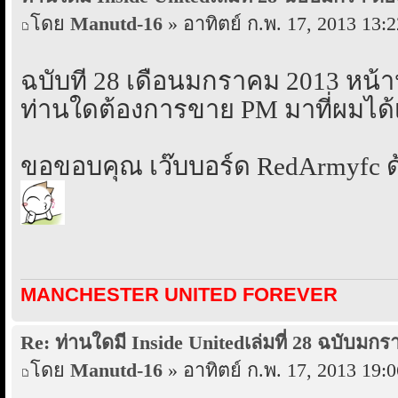
โดย
Manutd-16
» อาทิตย์ ก.พ. 17, 2013 13:2
ฉบับที่ 28 เดือนมกราคม 2013 หน้
ท่านใดต้องการขาย PM มาที่ผมได้
ขอขอบคุณ เว๊บบอร์ด RedArmyfc ด
MANCHESTER UNITED FOREVER
Re: ท่านใดมี Inside Unitedเล่มที่ 28 ฉบับมก
โดย
Manutd-16
» อาทิตย์ ก.พ. 17, 2013 19:0