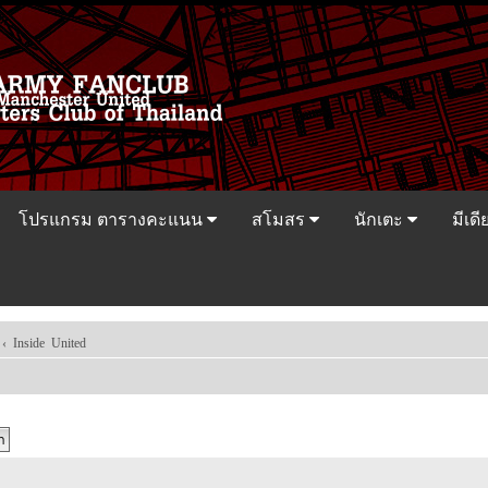
โปรแกรม ตารางคะแนน
สโมสร
นักเตะ
มีเดี
‹
Inside United