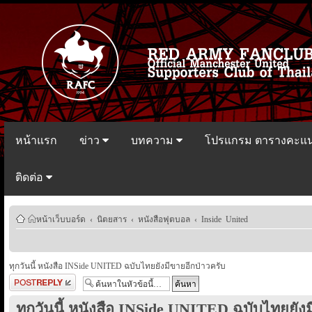
หน้าแรก
ข่าว
บทความ
โปรแกรม ตารางคะแ
ติดต่อ
หน้าเว็บบอร์ด
‹
นิตยสาร
‹
หนังสือฟุตบอล
‹
Inside United
ทุกวันนี้ หนังสือ INSide UNITED ฉบับไทยยังมีขายอีกป่าวครับ
ตอบกระทู้
ทุกวันนี้ หนังสือ INSide UNITED ฉบับไทยยัง