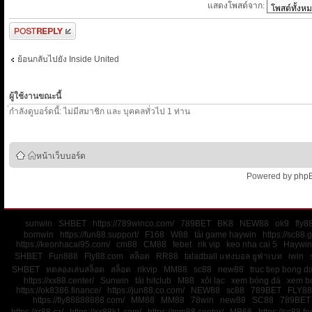
แสดงโพสต์จาก:
ตอบกระทู้
ย้อนกลับไปยัง Inside United
ผู้ใช้งานขณะนี้
่กำลังดูบอร์ดนี้: ไม่มีสมาชิก และ บุคคลทั่วไป 1 ท่าน
หน้าเว็บบอร์ด
Powered by
php
sunwin
SHBET
https://789winco.com/
789BET
BK8
NEW88
ok9
fly8
bomwin
https://fun88.support/
F168
W88
tải game haywin
https://sc88.
https://keonhacai95.com/
cm88
CM88
febet
rik vip
keo nha cai 5
Haywin
SHBET
Fun888
Fly88.com
สล็อต
RR88
taladball แทงบอล ยูฟ่าเบท
iwin
SHBET
ทดลองเล่นสล็อต
สล็อต
rikvip
MM88
sc88
new88
truc tiep bong d
https://xx88.center/
Sunwin
tải hitclub
M88
xôi lạc
xem bóng đá
xem bó
https://ok8386.finance/
https://jun88.co.com/
NEW88
sc88
789BET
FLY88
https://fly88888888.com/
MM88
MM88
78win
new88
SC88
789BET