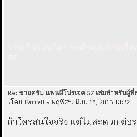
รวดเร็วก่อนใคร ระดับคุณภาพเรื่องฟ
สด
Re: ขายครับ แฟนผีโปรเจค 57 เล่มสำหรับผู้ที
โดย
Farrell
» พฤหัสฯ. มิ.ย. 18, 2015 13:32
ถ้าใครสนใจจริง แต่ไม่สะดวก ต่อร