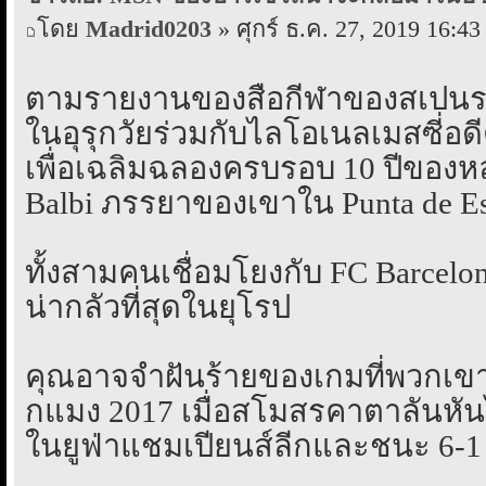
โดย
Madrid0203
» ศุกร์ ธ.ค. 27, 2019 16:43
ตามรายงานของสื่อกีฬาของสเปนระบุว
ในอุรุกวัยร่วมกับไลโอเนลเมสซี่อด
เพื่อเฉลิมฉลองครบรอบ 10 ปีของหล
Balbi ภรรยาของเขาใน Punta de Es
ทั้งสามคนเชื่อมโยงกับ FC Barcelona
น่ากลัวที่สุดในยุโรป
คุณอาจจำฝันร้ายของเกมที่พวกเข
กแมง 2017 เมื่อสโมสรคาตาลันหั
ในยูฟ่าแชมเปียนส์ลีกและชนะ 6-1