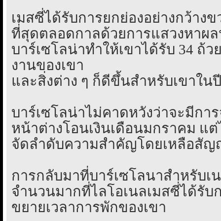
เมสซี่ได้รับการยกย่องอย่างกว้างขว
ที่สุดตลอดกาลด้วยการแสวงหาผลป
บาร์เซโลน่าทำให้เขาได้รับ 34 ถ
งานของเขา
และสิ่งต่าง ๆ ก็ดีขึ้นสำหรับเขาในป
บาร์เซโลน่าไม่คาดหวังว่าจะมีกา
หน้าต่างโอนเงินเดือนมกราคม แต่
จัดลำดับความสำคัญโดยเหลือสัญญ
การกลับมาที่บาร์เซโลนาสำหรับเน
จำนวนมากที่ไลโอเนลเมสซี่ได้รับกา
ขยายเวลาการพักของเขา