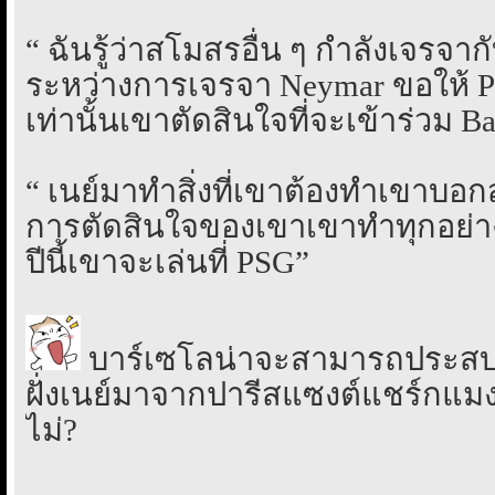
“ ฉันรู้ว่าสโมสรอื่น ๆ กำลังเจรจาก
ระหว่างการเจรจา Neymar ขอให้ P
เท่านั้นเขาตัดสินใจที่จะเข้าร่วม Bar
“ เนย์มาทำสิ่งที่เขาต้องทำเขาบอ
การตัดสินใจของเขาเขาทำทุกอย่างเ
ปีนี้เขาจะเล่นที่ PSG”
บาร์เซโลน่าจะสามารถประสบ
ฝั่งเนย์มาจากปารีสแซงต์แชร์กแมง
ไม่?