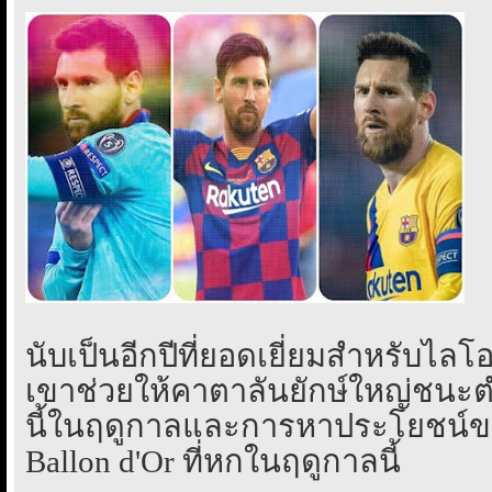
นับเป็นอีกปีที่ยอดเยี่ยมสำหรับไลโ
เขาช่วยให้คาตาลันยักษ์ใหญ่ชนะ
นี้ในฤดูกาลและการหาประโยชน์ข
Ballon d'Or ที่หกในฤดูกาลนี้