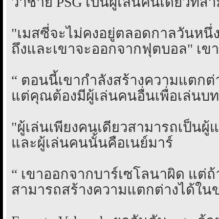
ว่าชาย PSG เป็นผู้เล่นคนเดียวที่ส
"เมสซี่จะไม่คงอยู่ตลอดกาลวันหนึ
ถึงและเขาจะออกจากฟุตบอล" เขากล
“ ตอนนี้เขากำลังสร้างความแตกต
แต่คุณต้องมีผู้เล่นคนอื่นเพื่อเล่น
"ผู้เล่นเพียงคนเดียวสามารถเป็นผู
และผู้เล่นคนนั้นคือเนย์มาร์
“ เขาออกจากบาร์เซโลนาผิด แต่ถ
สามารถสร้างความแตกต่างได้ในขณะ