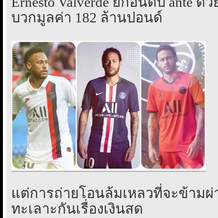
Ernesto Valverde ยกอันดับ ante ด้ว
บวกมูลค่า 182 ล้านปอนด์
แต่การถ่ายโอนล้มเหลวที่จะข้ามผ่
ทะเลาะกันเรื่องเงินสด