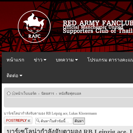
หน้าแรก
ข่าว
บทความ
โปรแกรม ตารางคะแ
ติดต่อ
หน้าเว็บบอร์ด
‹
นิตยสาร
‹
หนังสือฟุตบอล
บาร์เซโลน่ากำลังจับตามอง RB Leipzig ace, Lukas Klostermann
ตอบกระทู้
บาร์เซโลน่ากำลังจับตามอง RB Leipzig ace,