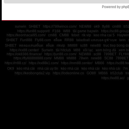
Powered by
php
sunwin
SHBET
https://789winco.com/
NEW88
ok9
fly88
cm88
b52
https://fun88.support/
F168
W88
tải game haywin
https://sc88.group
https://keonhacai95.com/
cm88
CM88
febet
rik vip
keo nha cai 5
Haywin
SHBET
Fun888
Fly88.com
สล็อต
RR88
taladball แทงบอล ยูฟ่าเบท
iwin
SHBET
ทดลองเล่นสล็อต
สล็อต
rikvip
MM88
sc88
new88
truc tiep bong d
https://xx88.center/
Sunwin
tải hitclub
M88
xôi lạc
xem bóng đá
xem bó
https://ok8386.finance/
https://jun88.co.com/
NEW88
sc88
789BET
FLY88
https://fly88888888.com/
MM88
MM88
78win
new88
SC88
789BET
https://rr88.cz/
https://xx88k1.com/
https://mm88.center/
MB66
https://sc88.f
OK9
kèo nhà cái
nhà cái uy tín
kèo nhà cái
kèo nhà cái
kèo nhà cái
7m
https://keobongda2.vip
https://lodeonline.co
GO88
MB66
b52club
tr
https://xx88.ac/
g