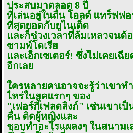
ประสบมาตลอด 8 ปี
ที่เล่นอยู่ในถื่น โอลด์ แทร็ฟฟ
ที่สุดยอดกับยูไนเต็ด
และก็ช่วงเวลาที่ล้มเหลวจนต้อง
ซามพ์โดเรีย
และเอ็กเซเตอร์! ซึ่งไม่เคยเฉี
อีกเลย
ใครหลายคนอาจจะรู้ว่าเขาทำตั
ไหร่ในยุคแรกๆ ของ
"เฟอร์กี้เฟลดลิงก์" เช่นเขาเ
คื่น ติดผู้หญิงและ
ชอบทำอะไรแผลงๆ ในสนามเสม