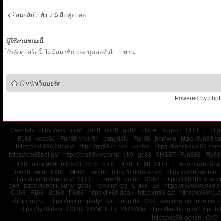
ย้อนกลับไปยัง หนังสือฟุตบอล
ผู้ใช้งานขณะนี้
่กำลังดูบอร์ดนี้: ไม่มีสมาชิก และ บุคคลทั่วไป 1 ท่าน
หน้าเว็บบอร์ด
Powered by
php
Cakhiatv
https://ok9.ninja/
go88
go88
qq88
ufabet
sunwin
SHBET
http
F168
xoso66
Fun88 ทางเข้า
bongdalu
Fun88
bomwin
https://fun88.su
https://ok8386.supply/
https://gg88vn.net/
vaobet
https://keonhacai95.com/
https://cm88bet.us/
https://cm88viet.com/
ok9
go88
SHBET
Fun888
Fly88
F168
สล็อต999
https://3245.cn.com/
F168
F168
SHBET
ทดลองเล่นสล็อต
mb66
iwin
XX88
MB66
new88
https://789bets.biz/
https://xx88.center/
https://mm88.directory/
SHBET
new88
cm88
ON68
https://ok8386.financ
ok9
https://f8bet.luxury/
go88
keo nha cai
CM88
S8
https://fly88888888.c
C168
F168
Bet88
PG88
https://fly88.deal/
https://rr88.cz/
https://xx88k1.
สล็อตเว็บตรง
https://ok9.property/
kèo bóng đá
OK9
kèo nhà cái
nhà cái uy
https://fly88.dev/
GO88
SUMCLUB
SUNWIN
https://keobongda2.vip
ht
https://sc88.locker/
OK9