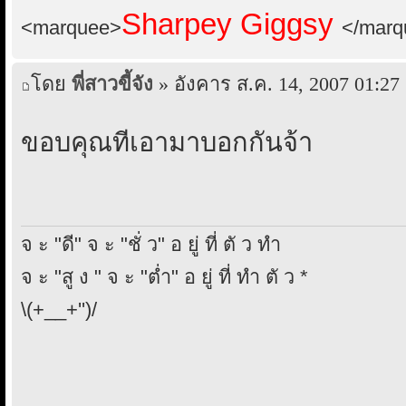
Sharpey Giggsy
<marquee>
</marq
โดย
พี่สาวขี้จัง
» อังคาร ส.ค. 14, 2007 01:27
ขอบคุณที่เอามาบอกกันจ้า
จ ะ "ดี" จ ะ "ชั่ ว" อ ยู่ ที่ ตั ว ทำ
จ ะ "สู ง " จ ะ "ต่ำ" อ ยู่ ที่ ทำ ตั ว *
\(+__+'')/