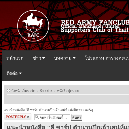
หน้าแรก
ข่าว
บทความ
โปรแกรม ตารางคะแ
ติดต่อ
หน้าเว็บบอร์ด
‹
นิตยสาร
‹
หนังสือฟุตบอล
แนะนำหนังสือ "ลี ชาร์ป ตำนานปีกเจ้าเสน่ห์แห่งปีศาจแดง&q
ตอบกระทู้
แนะนำหนังสือ "ลี ชาร์ป ตำนานปีกเจ้าเสน่ห์