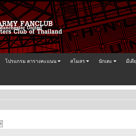
โปรแกรม ตารางคะแนน
สโมสร
นักเตะ
มีเดี