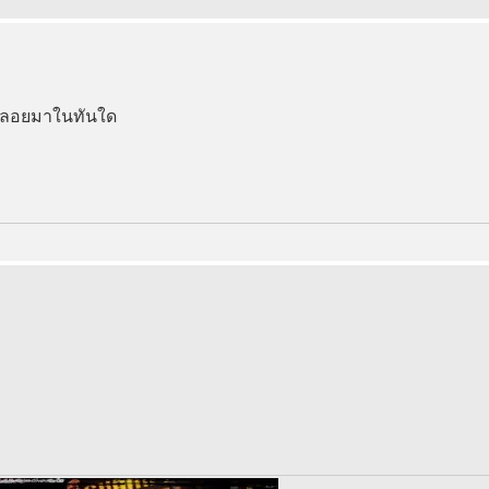
ช ก็ลอยมาในทันใด