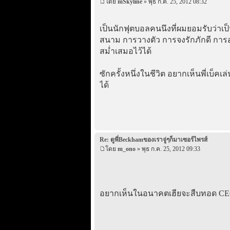
โดย
mSkyline
» พุธ ก.ค. 25, 2012 08:32
เป็นนักฟุตบอลคนนึงที่ผมยอมรับว่า
สนาม การวางตัว การจงรักภักดี การอยู
สม่ำเสมอไว้ได้
ซักครั้งหนึ่งในชีวิต อยากเห็นพี่เบ็คเ
ได้
Re: ดูพี่Beckhamของเราจู่ๆก็มาเซอร์ไพรส์
โดย
m_ono
» พุธ ก.ค. 25, 2012 09:33
อยากเห็นในอนาคตเฮียจะสืบทอด C