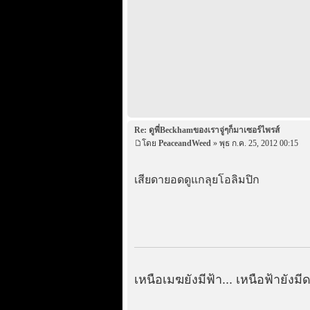
Re: ดูพี่Beckhamของเราจู่ๆก็มาเซอร์ไพรส์
โดย
PeaceandWeed
» พุธ ก.ค. 25, 2012 00:15
เสียดายอดดูแกลุยโอลิมปิก
เหนือเมฆยังมีฟ้า... เหนือฟ้ายังมี