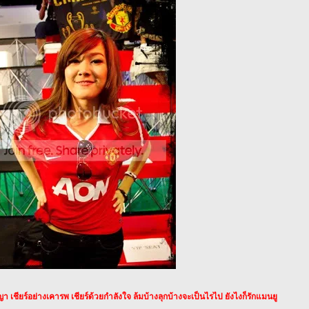
ญญา เชียร์อย่างเคารพ เชียร์ด้วยกำลังใจ ล้มบ้างลุกบ้างจะเป็นไรไป ยังไงก็รักแมนยู