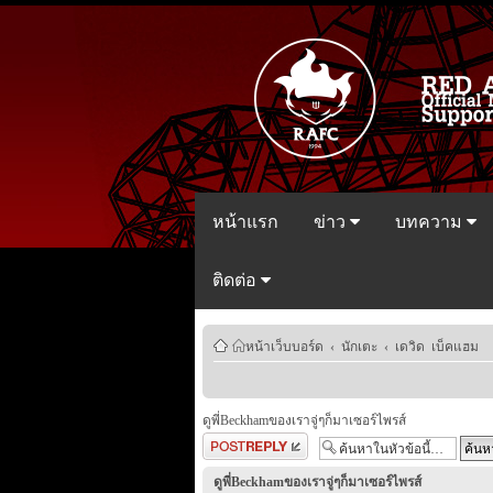
หน้าแรก
ข่าว
บทความ
ติดต่อ
หน้าเว็บบอร์ด
‹
นักเตะ
‹
เดวิด เบ็คแฮม
ดูพี่Beckhamของเราจู่ๆก็มาเซอร์ไพรส์
ตอบกระทู้
ดูพี่Beckhamของเราจู่ๆก็มาเซอร์ไพรส์