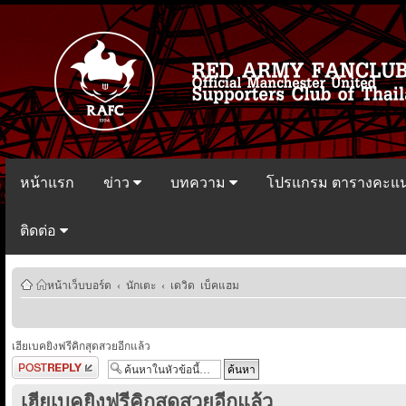
หน้าแรก
ข่าว
บทความ
โปรแกรม ตารางคะแ
ติดต่อ
หน้าเว็บบอร์ด
‹
นักเตะ
‹
เดวิด เบ็คแฮม
เฮียเบคยิงฟรีคิกสุดสวยอีกแล้ว
ตอบกระทู้
เฮียเบคยิงฟรีคิกสุดสวยอีกแล้ว