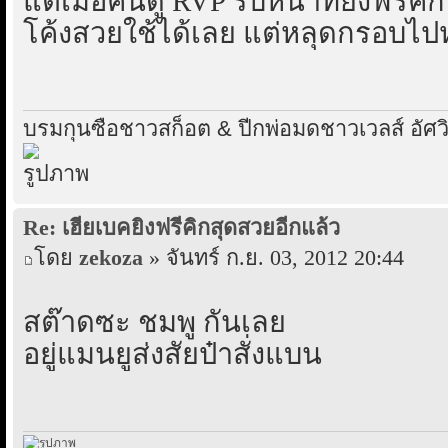
แต่เมื่อคืนดู RVP รับหน้าที่ยังฟรีคิ
โค้งสวยใช้ได้เลย แต่หลุดกรอบไป
บรมกุนซือชาวสก็อต & ปีกพ่อมดชาวเวลส์ อัศวิ
Re: เฮียเบคยิงฟรีคิกสุดสวยอีกแล้ว
โดย
zekoza
» จันทร์ ก.ย. 03, 2012 20:44
สต๊าดซะ ชมพู กันเลย
อยู่แมนยูส่งสัยป๋าสั่งแบน