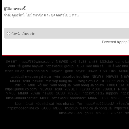
ผู้ใช้งานขณะนี้
่กำลังดูบอร์ดนี้: ไม่มีสมาชิก และ บุคคลทั่วไป 1 ท่าน
หน้าเว็บบอร์ด
Powered by
php
SHBET
https://789winco.com/
NEW88
ok9
fly88
cm88
b52club
game bà
W88
tải game haywin
https://sc88.group/
f168
kèo nhà cái
Tỷ lệ kèo nhà 
febet
rik vip
keo nha cai 5
Haywin
go88
say88
98win
f168
OK9
MB66
taladball แทงบอล ยูฟ่าเบท
iwin
socolive trực tiếp
NEW88
NEW88
NEW
MM88
sc88
new88
truc tiep bong da
Lương Sơn TV
UU88
55 club
9
hitclub
M88
xôi lạc
xem bóng đá
xem bóng đá colatv
XX88.COM
X
https://jun88.co.com/
NEW88
sc88
789BET
FLY88
c168
789BET
RR88
MM88
MM88
78win
new88
SC88
789BET
https://f8beta2.support/
https:
https://mm88.center/
MB66
https://sc88.feedback/
Mb66
F168
789BET
ht
kèo nhà cái
kèo nhà cái
kèo nhà cái
7m
https://mb66.black/
สล็อตเว
https://lodeonline.co
GO88
MB66
b52club
trang cá độ bóng đá
https://tr
https://xx88.ac/
go88
789BET
789bet
78