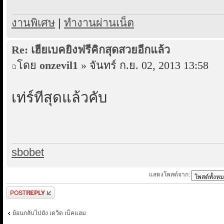
งานพิเศษ
|
ทํางานผ่านเน็ต
Re: เฮียเบคยิงฟรีคิกสุดสวยอีกแล้ว
โดย
onzevil1
» จันทร์ ก.ย. 02, 2013 13:58
เท่ร์ที่สุดแล้วคับ
sbobet
แสดงโพสต์จาก:
ตอบกระทู้
ย้อนกลับไปยัง เดวิด เบ็คแฮม