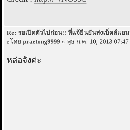
Re: รอเปิดตัวไปก่อน!! พี่แจ้ยืนยันส่งเบ็คส์แ
โดย
praetong9999
» พุธ ก.ค. 10, 2013 07:47
หล่อจังค่ะ