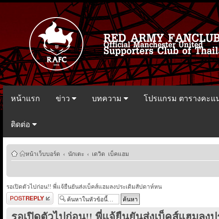
หน้าแรก
ข่าว
บทความ
โปรแกรม ตารางคะแ
ติดต่อ
หน้าเว็บบอร์ด
‹
นักเตะ
‹
เดวิด เบ็คแฮม
รอเปิดตัวไปก่อน!! พี่แจ้ยืนยันส่งเบ็คส์แฮมลงประเดิมสัปดาห์หน
ตอบกระทู้
รอเปิดตัวไปก่อน!! พี่แจ้ยืนยันส่งเบ็คส์แฮมลง