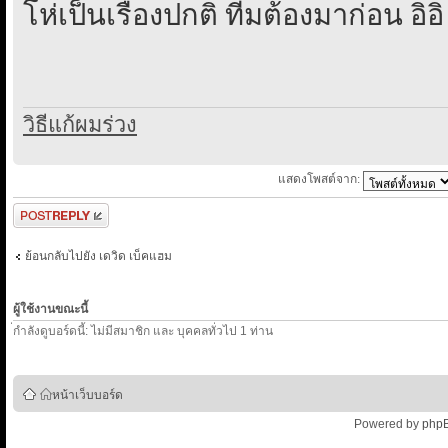
โห่เป็นเรื่องปกติ ทีมต้องมาก่อน อิอิ
วิธีแก้ผมร่วง
แสดงโพสต์จาก:
ตอบกระทู้
ย้อนกลับไปยัง เดวิด เบ็คแฮม
ผู้ใช้งานขณะนี้
่กำลังดูบอร์ดนี้: ไม่มีสมาชิก และ บุคคลทั่วไป 1 ท่าน
หน้าเว็บบอร์ด
Powered by
php