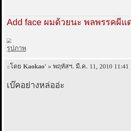
Add face ผมด้วยนะ พลพรรคผีแด
โดย
Kaokao'
» พฤหัสฯ. มี.ค. 11, 2010 11:41
เบ๊คอย่างหล่ออ่ะ