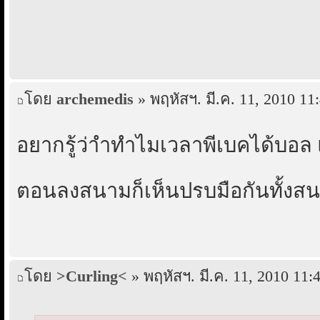
โดย
archemedis
» พฤหัสฯ. มี.ค. 11, 2010 11
อยากรู้ว่าำทำไมเวลาพี่เบคได้บอล
ตอนลงสนามก็เห็นปรบมือกันทั้งส
โดย
>Curling<
» พฤหัสฯ. มี.ค. 11, 2010 11: