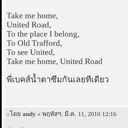
Take me home,
United Road,
To the place I belong,
To Old Trafford,
To see United,
Take me home, United Road
พี่เบคส์น้ำตาซึมกันเลยทีเดียว
โดย
audy
» พฤหัสฯ. มี.ค. 11, 2010 12:16