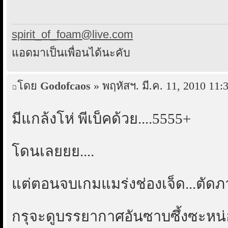
spirit_of_foam@live.com
แอดมาเป็นเพื่อนได้นะคับ
โดย
Godofcaos
» พฤหัสฯ. มี.ค. 11, 2010 11:
มีแกล้งโห่ พี่เบ็คด้วย....5555+
โดนเลยยย....
แต่ตอนจบเกมแมร่งช่องเจ็ด...ตัด
กรุจะดูบรรยากาศอันซาบซึ้งซะหน