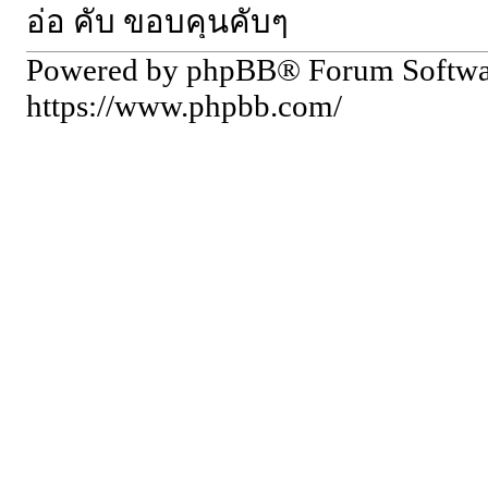
อ่อ คับ ขอบคุนคับๆ
Powered by phpBB® Forum Softw
https://www.phpbb.com/