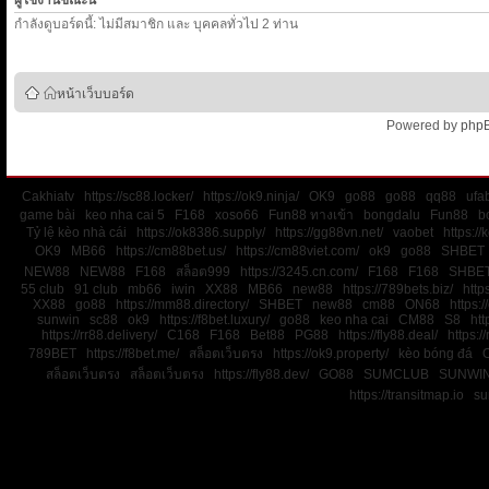
ผู้ใช้งานขณะนี้
กำลังดูบอร์ดนี้: ไม่มีสมาชิก และ บุคคลทั่วไป 2 ท่าน
หน้าเว็บบอร์ด
Powered by
php
Cakhiatv
https://sc88.locker/
https://ok9.ninja/
OK9
go88
go88
qq88
ufa
game bài
keo nha cai 5
F168
xoso66
Fun88 ทางเข้า
bongdalu
Fun88
b
Tỷ lệ kèo nhà cái
https://ok8386.supply/
https://gg88vn.net/
vaobet
https:/
OK9
MB66
https://cm88bet.us/
https://cm88viet.com/
ok9
go88
SHBET
NEW88
NEW88
F168
สล็อต999
https://3245.cn.com/
F168
F168
SHBE
55 club
91 club
mb66
iwin
XX88
MB66
new88
https://789bets.biz/
http
XX88
go88
https://mm88.directory/
SHBET
new88
cm88
ON68
https:
sunwin
sc88
ok9
https://f8bet.luxury/
go88
keo nha cai
CM88
S8
htt
https://rr88.delivery/
C168
F168
Bet88
PG88
https://fly88.deal/
https://
789BET
https://f8bet.me/
สล็อตเว็บตรง
https://ok9.property/
kèo bóng đá
สล็อตเว็บตรง
สล็อตเว็บตรง
https://fly88.dev/
GO88
SUMCLUB
SUNWI
https://transitmap.io
su