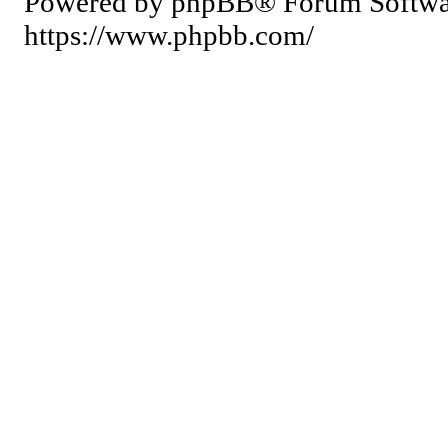
Powered by phpBB® Forum Softw
https://www.phpbb.com/