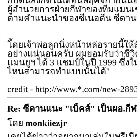
กับต้นสังกัดในเดือนพฤศจิกายนนี
ผู้อำนวยการฝ่ายกีฬาของทีมแมนเช
ตามคำแนะนำของซีเนอดีน ซีดานที่ท
โ้ดยเจ้าพ่อลูกนิ่งหน้าหล่อรายนี้ให้
อย่างแน่นอนครับ ผมยอมรับว่าชีว
แมนยูฯ ได้ 3 แชมป์ในปี 1999 ซึ่
ไหนสามารถทำแบบนั้นได้"
credit -
http://www.*.com/new-289
Re: ซีดานแนะ "เบ็คส์" เป็นผอ.ก
โดย
monkiiezjr
เคยได้ข่าวว่าอยากมาเล่นในพรีเม