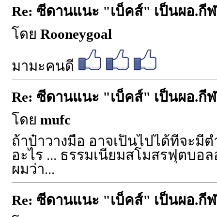
Re: ซีดานแนะ "เบ็คส์" เป็นผอ.ก
โดย
Rooneygoal
มามะคนดี
Re: ซีดานแนะ "เบ็คส์" เป็นผอ.ก
โดย
mufc
ถ้าป๋าวางมือ อาจเป็นไปได้ที่จะมีต
อะไร ... ธรรมเนียมสโมสรฟุตบอลอ
ผมว่า...
Re: ซีดานแนะ "เบ็คส์" เป็นผอ.ก